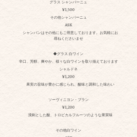
グラス シャンパーニュ
¥1,500
その他シャンパーニュ
ASK
シャンパンはその他にもご用意しております。お気軽にお
尋ねくださいませ
◆グラス 白ワイン
辛口、芳醇、爽やか、様々な白ワインを取り揃えております
シャルドネ
¥1,200
果実の旨味が豊かに感じられ、酸味と調和した味わい
ソーヴィニヨン・ブラン
¥1,200
溌剌とした酸、トロピカルフルーツのような果実味
その他白ワイン