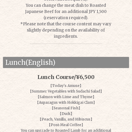
You can change the meat dish to Roasted
Japanese Beef for an additional JPY 1,500
(reservation required).
*Please note that the course content may vary
slightly depending on the availability of
ingredients.
Lunch(English)
Lunch Course/¥6,500
【Today's Amuse】
【Summer Vegetables with Sudachi Salad】
【Salmon with Lime and Thyme】
【Asparagus with Hokkigai Clam】
【Seasonal Fish】
【Duck】
【Peach, Vanilla, and Hibiscus】
【Post-Meal Coffee】
You can upgrade to Roasted Lamb for an additional