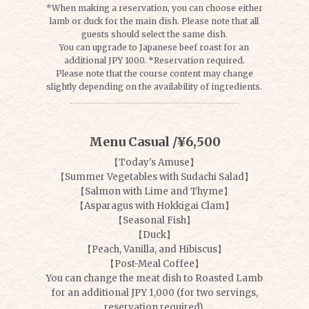
*When making a reservation, you can choose either
lamb or duck for the main dish. Please note that all
guests should select the same dish.
You can upgrade to Japanese beef roast for an
additional JPY 1000. *Reservation required.
Please note that the course content may change
slightly depending on the availability of ingredients.
Menu Casual /¥6,500
【Today's Amuse】
【Summer Vegetables with Sudachi Salad】
【Salmon with Lime and Thyme】
【Asparagus with Hokkigai Clam】
【Seasonal Fish】
【Duck】
【Peach, Vanilla, and Hibiscus】
【Post-Meal Coffee】
You can change the meat dish to Roasted Lamb
for an additional JPY 1,000 (for two servings,
reservation required).