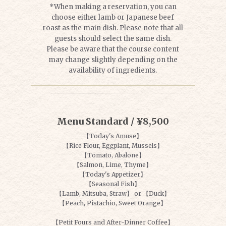
*When making a reservation, you can
choose either lamb or Japanese beef
roast as the main dish. Please note that all
guests should select the same dish.
Please be aware that the course content
may change slightly depending on the
availability of ingredients.
Menu Standard / ¥8,500
【Today's Amuse】
【Rice Flour, Eggplant, Mussels】
【Tomato, Abalone】
【Salmon, Lime, Thyme】
【Today's Appetizer】
【Seasonal Fish】
【Lamb, Mitsuba, Straw】 or 【Duck】
【Peach, Pistachio, Sweet Orange】
【Petit Fours and After-Dinner Coffee】