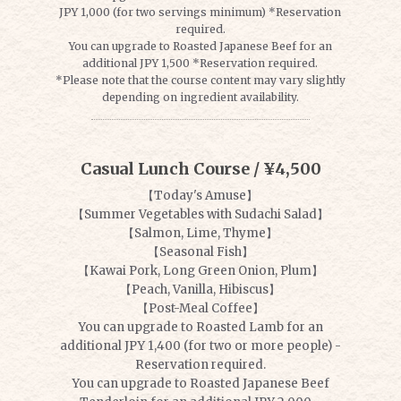
JPY 1,000 (for two servings minimum) *Reservation
required.
You can upgrade to Roasted Japanese Beef for an
additional JPY 1,500 *Reservation required.
*Please note that the course content may vary slightly
depending on ingredient availability.
Casual Lunch Course / ¥4,500
【Today's Amuse】
【Summer Vegetables with Sudachi Salad】
【Salmon, Lime, Thyme】
【Seasonal Fish】
【Kawai Pork, Long Green Onion, Plum】
【Peach, Vanilla, Hibiscus】
【Post-Meal Coffee】
You can upgrade to Roasted Lamb for an
additional JPY 1,400 (for two or more people) -
Reservation required.
You can upgrade to Roasted Japanese Beef