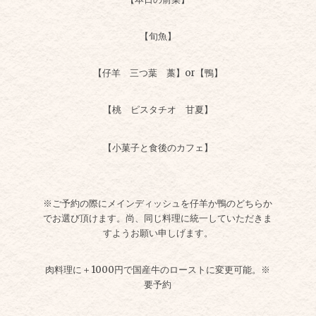
【旬魚】
【仔羊 三つ葉 藁】or【鴨】
【桃 ピスタチオ 甘夏】
【小菓子と食後のカフェ】
※ご予約の際にメインディッシュを仔羊か鴨のどちらか
でお選び頂けます。尚、同じ料理に統一していただきま
すようお願い申しげます。
肉料理に＋1000円で国産牛のローストに変更可能。※
要予約