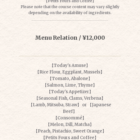
【Petits Fours and Coffee】
Please note that the course content may vary slightly
depending on the availability of ingredients.
Menu Relation / ¥12,000
【Today's Amuse】
【Rice Flour, Eggplant, Mussels】
【Tomato, Abalone】
【Salmon, Lime, Thyme】
【Today's Appetizer】
【Seasonal Fish, Clams, Verbena】
【Lamb, Mitsuba, Straw】 or 【Japanese
Beef】
【Consommé】
【Melon, Dill, Matcha】
【Peach, Pistachio, Sweet Orange】
【Petits Fours and Coffee】