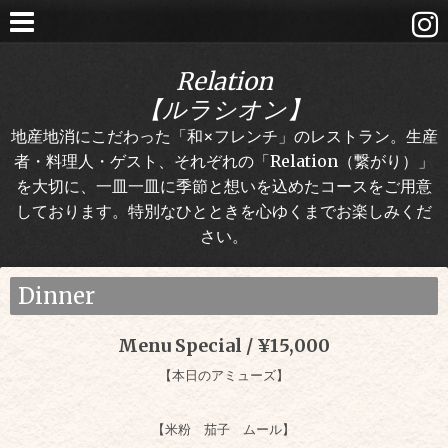
Relation
【ルラシオン】
地産地消にこだわった「和×フレンチ」のレストラン。生産
者・料理人・ゲスト、それぞれの「Relation（繋がり）」
を大切に、一皿一皿に季節と想いを込めたコースをご用意
しております。特別なひとときを心ゆくまでお楽しみくだ
さい。
Dinner
Menu Special / ¥15,000
【本日のアミューズ】
【米粉 茄子 ムール】