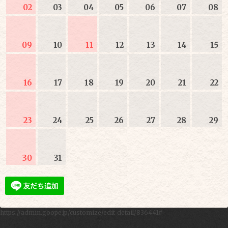
02
03
04
05
06
07
08
09
10
11
12
13
14
15
16
17
18
19
20
21
22
23
24
25
26
27
28
29
30
31
https://admin.goope.jp/customize/edit_detail/836441#