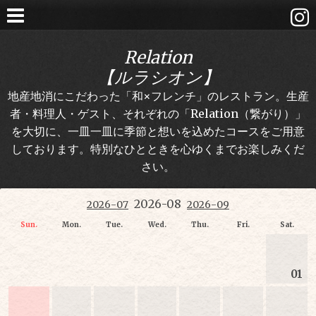
Relation
【ルラシオン】
地産地消にこだわった「和×フレンチ」のレストラン。生産
者・料理人・ゲスト、それぞれの「Relation（繋がり）」
を大切に、一皿一皿に季節と想いを込めたコースをご用意
しております。特別なひとときを心ゆくまでお楽しみくだ
さい。
2026-08
2026-07
2026-09
Sun.
Mon.
Tue.
Wed.
Thu.
Fri.
Sat.
01