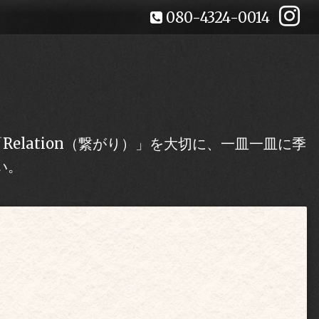
080-4324-0014
lation（繋がり）」を大切に、一皿一皿に季
い。