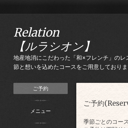
Relation
【ルラシオン】
地産地消にこだわった「和×フレンチ」のレス
節と想いを込めたコースをご用意しておりま
ご予約
ご予約(Reserv
メニュー
季節ごとのコー