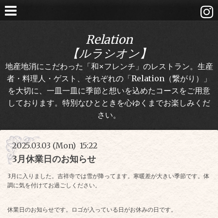
Relation
【ルラシオン】
地産地消にこだわった「和×フレンチ」のレストラン。生産
者・料理人・ゲスト、それぞれの「Relation（繋がり）」
を大切に、一皿一皿に季節と想いを込めたコースをご用意
しております。特別なひとときを心ゆくまでお楽しみくだ
さい。
2025.03.03 (Mon) 15:22
3月休業日のお知らせ
3月に入りました。吉祥寺では雪が降ってます。寒暖差が大きい季節です。体
調に気を付けてお過ごしください。
休業日のお知らせです。ロゴが入っている日がお休みの日です。