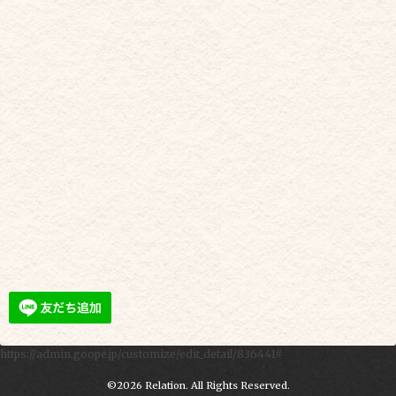
https://admin.goope.jp/customize/edit_detail/836441#
©2026
Relation
. All Rights Reserved.