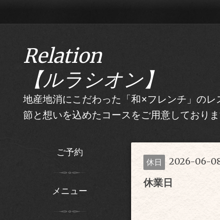
Relation
【ルラシオン】
地産地消にこだわった「和×フレンチ」のレス
節と想いを込めたコースをご用意しておりま
ご予約
2026-06-0
休日
休業日
メニュー