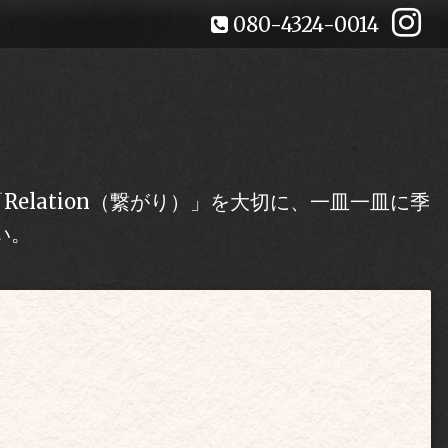
080-4324-0014
lation（繋がり）」を大切に、一皿一皿に季
い。