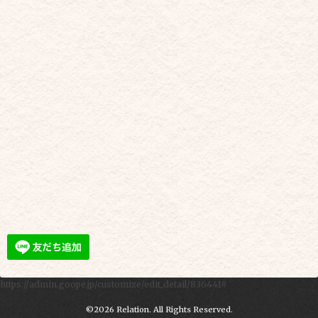
https://admin.goope.jp/customize/edit_detail/836441#
©2026
Relation
. All Rights Reserved.