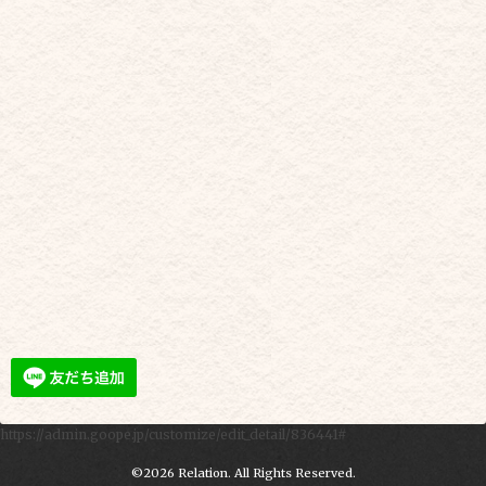
https://admin.goope.jp/customize/edit_detail/836441#
©2026
Relation
. All Rights Reserved.