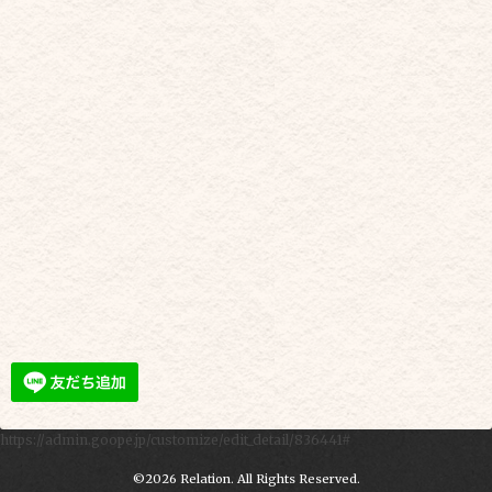
https://admin.goope.jp/customize/edit_detail/836441#
©2026
Relation
. All Rights Reserved.