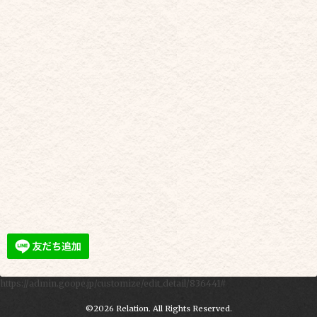
https://admin.goope.jp/customize/edit_detail/836441#
©2026
Relation
. All Rights Reserved.