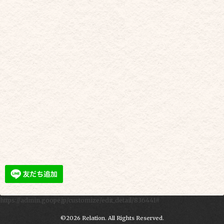
https://admin.goope.jp/customize/edit_detail/836441#
©2026
Relation
. All Rights Reserved.