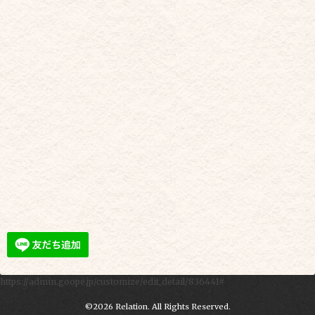
https://admin.goope.jp/customize/edit_detail/836441#
©2026
Relation
. All Rights Reserved.