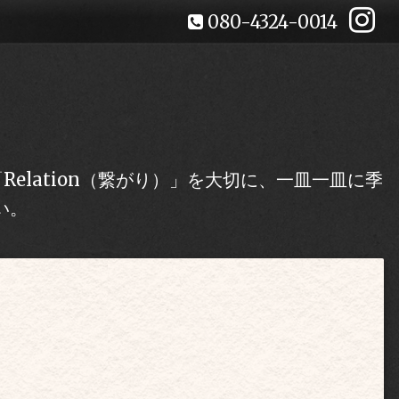
080-4324-0014
lation（繋がり）」を大切に、一皿一皿に季
い。