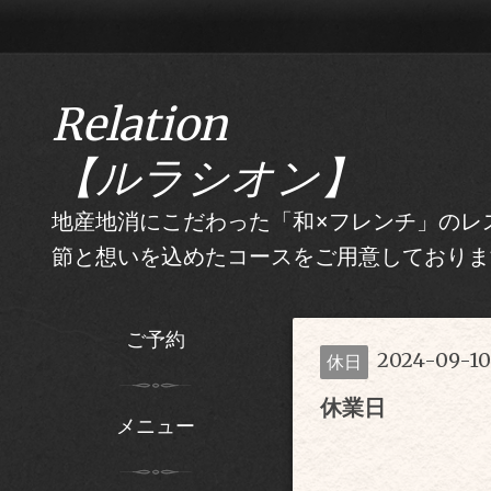
Relation
【ルラシオン】
地産地消にこだわった「和×フレンチ」のレス
節と想いを込めたコースをご用意しておりま
ご予約
2024-09-10
休日
休業日
メニュー