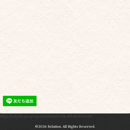
https://admin.goope.jp/customize/edit_detail/836441#
©2026
Relation
. All Rights Reserved.