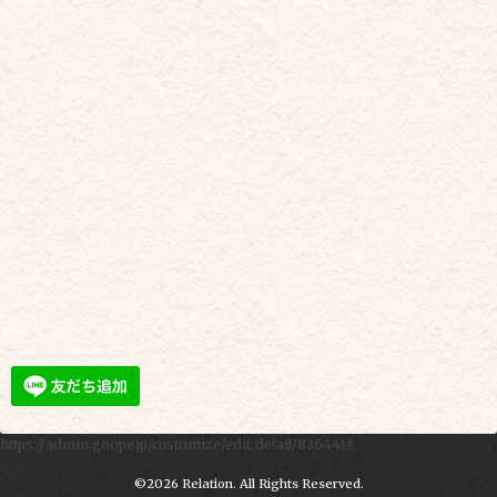
https://admin.goope.jp/customize/edit_detail/836441#
©2026
Relation
. All Rights Reserved.