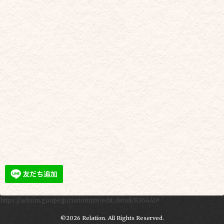
https://admin.goope.jp/customize/edit_detail/836441#
©2026
Relation
. All Rights Reserved.