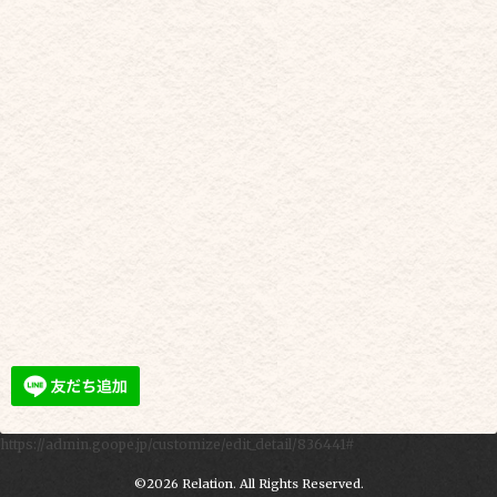
https://admin.goope.jp/customize/edit_detail/836441#
©2026
Relation
. All Rights Reserved.