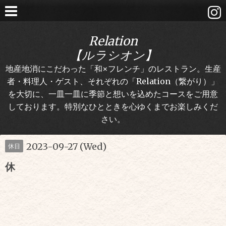
Relation
【ルラシオン】
地産地消にこだわった「和×フレンチ」のレストラン。生産
者・料理人・ゲスト、それぞれの「Relation（繋がり）」
を大切に、一皿一皿に季節と想いを込めたコースをご用意
しております。特別なひとときを心ゆくまでお楽しみくだ
さい。
2023-09-27 (Wed)
休日
休