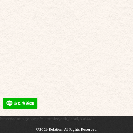
https://admin.goope.jp/customize/edit_detail/836441#
©2026
Relation
. All Rights Reserved.