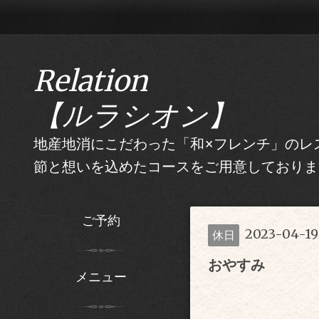
Relation
【ルラシオン】
地産地消にこだわった「和×フレンチ」のレス
節と想いを込めたコースをご用意しておりま
ご予約
2023-04-19
休日
おやすみ
メニュー