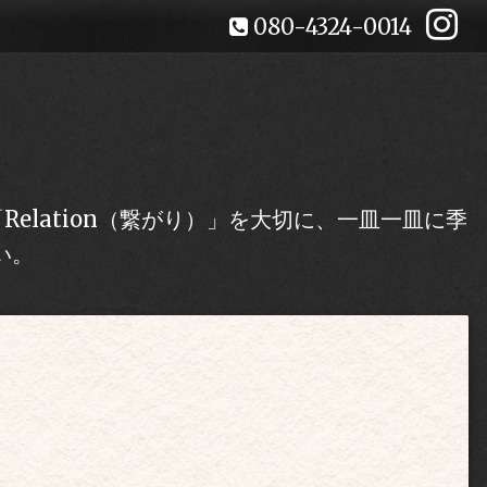
080-4324-0014
lation（繋がり）」を大切に、一皿一皿に季
い。